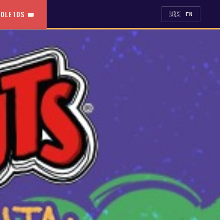
OLETOS 🎟️
🇺🇸 EN